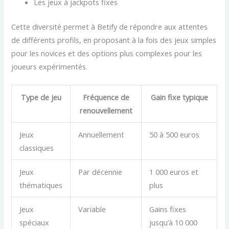
Les jeux à jackpots fixes
Cette diversité permet à Betify de répondre aux attentes
de différents profils, en proposant à la fois des jeux simples
pour les novices et des options plus complexes pour les
joueurs expérimentés.
Type de jeu
Fréquence de
Gain fixe typique
renouvellement
Jeux
Annuellement
50 à 500 euros
classiques
Jeux
Par décennie
1 000 euros et
thématiques
plus
Jeux
Variable
Gains fixes
spéciaux
jusqu’à 10 000