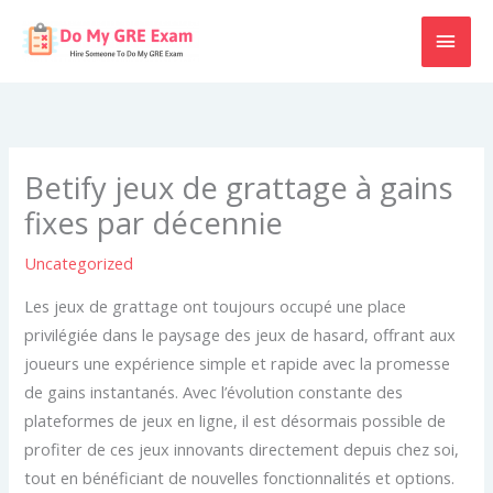
Skip
MAI
to
content
MEN
Betify jeux de grattage à gains
fixes par décennie
Uncategorized
Les jeux de grattage ont toujours occupé une place
privilégiée dans le paysage des jeux de hasard, offrant aux
joueurs une expérience simple et rapide avec la promesse
de gains instantanés. Avec l’évolution constante des
plateformes de jeux en ligne, il est désormais possible de
profiter de ces jeux innovants directement depuis chez soi,
tout en bénéficiant de nouvelles fonctionnalités et options.