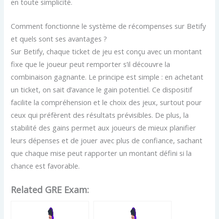
en toute simplicité.
Comment fonctionne le système de récompenses sur Betify
et quels sont ses avantages ?
Sur Betify, chaque ticket de jeu est conçu avec un montant
fixe que le joueur peut remporter s’il découvre la
combinaison gagnante. Le principe est simple : en achetant
un ticket, on sait d’avance le gain potentiel. Ce dispositif
facilite la compréhension et le choix des jeux, surtout pour
ceux qui préfèrent des résultats prévisibles. De plus, la
stabilité des gains permet aux joueurs de mieux planifier
leurs dépenses et de jouer avec plus de confiance, sachant
que chaque mise peut rapporter un montant défini si la
chance est favorable.
Related GRE Exam: