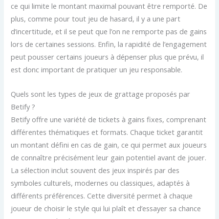
ce qui limite le montant maximal pouvant être remporté. De
plus, comme pour tout jeu de hasard, il y a une part
d’incertitude, et il se peut que l’on ne remporte pas de gains
lors de certaines sessions. Enfin, la rapidité de l’engagement
peut pousser certains joueurs à dépenser plus que prévu, il
est donc important de pratiquer un jeu responsable.
Quels sont les types de jeux de grattage proposés par
Betify ?
Betify offre une variété de tickets à gains fixes, comprenant
différentes thématiques et formats. Chaque ticket garantit
un montant défini en cas de gain, ce qui permet aux joueurs
de connaître précisément leur gain potentiel avant de jouer.
La sélection inclut souvent des jeux inspirés par des
symboles culturels, modernes ou classiques, adaptés à
différents préférences. Cette diversité permet à chaque
joueur de choisir le style qui lui plaît et d’essayer sa chance