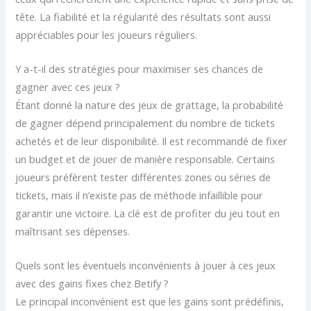
tête. La fiabilité et la régularité des résultats sont aussi
appréciables pour les joueurs réguliers.
Y a-t-il des stratégies pour maximiser ses chances de
gagner avec ces jeux ?
Étant donné la nature des jeux de grattage, la probabilité
de gagner dépend principalement du nombre de tickets
achetés et de leur disponibilité. Il est recommandé de fixer
un budget et de jouer de manière responsable. Certains
joueurs préfèrent tester différentes zones ou séries de
tickets, mais il n’existe pas de méthode infaillible pour
garantir une victoire. La clé est de profiter du jeu tout en
maîtrisant ses dépenses.
Quels sont les éventuels inconvénients à jouer à ces jeux
avec des gains fixes chez Betify ?
Le principal inconvénient est que les gains sont prédéfinis,