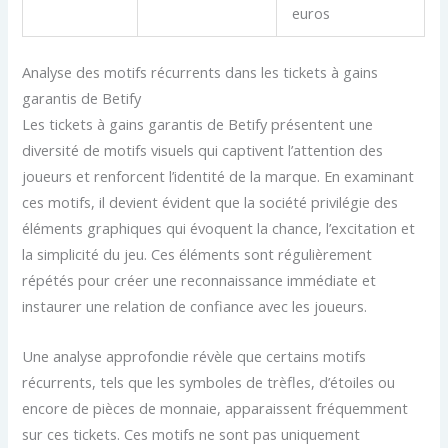
euros
Analyse des motifs récurrents dans les tickets à gains
garantis de Betify
Les tickets à gains garantis de Betify présentent une
diversité de motifs visuels qui captivent l’attention des
joueurs et renforcent l’identité de la marque. En examinant
ces motifs, il devient évident que la société privilégie des
éléments graphiques qui évoquent la chance, l’excitation et
la simplicité du jeu. Ces éléments sont régulièrement
répétés pour créer une reconnaissance immédiate et
instaurer une relation de confiance avec les joueurs.
Une analyse approfondie révèle que certains motifs
récurrents, tels que les symboles de trèfles, d’étoiles ou
encore de pièces de monnaie, apparaissent fréquemment
sur ces tickets. Ces motifs ne sont pas uniquement