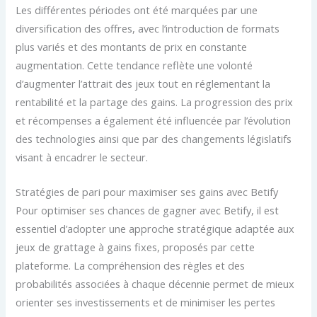
Les différentes périodes ont été marquées par une
diversification des offres, avec l’introduction de formats
plus variés et des montants de prix en constante
augmentation. Cette tendance reflète une volonté
d’augmenter l’attrait des jeux tout en réglementant la
rentabilité et la partage des gains. La progression des prix
et récompenses a également été influencée par l’évolution
des technologies ainsi que par des changements législatifs
visant à encadrer le secteur.
Stratégies de pari pour maximiser ses gains avec Betify
Pour optimiser ses chances de gagner avec Betify, il est
essentiel d’adopter une approche stratégique adaptée aux
jeux de grattage à gains fixes, proposés par cette
plateforme. La compréhension des règles et des
probabilités associées à chaque décennie permet de mieux
orienter ses investissements et de minimiser les pertes