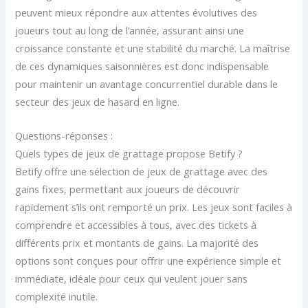
peuvent mieux répondre aux attentes évolutives des
joueurs tout au long de l’année, assurant ainsi une
croissance constante et une stabilité du marché. La maîtrise
de ces dynamiques saisonnières est donc indispensable
pour maintenir un avantage concurrentiel durable dans le
secteur des jeux de hasard en ligne.
Questions-réponses :
Quels types de jeux de grattage propose Betify ?
Betify offre une sélection de jeux de grattage avec des
gains fixes, permettant aux joueurs de découvrir
rapidement s’ils ont remporté un prix. Les jeux sont faciles à
comprendre et accessibles à tous, avec des tickets à
différents prix et montants de gains. La majorité des
options sont conçues pour offrir une expérience simple et
immédiate, idéale pour ceux qui veulent jouer sans
complexité inutile.