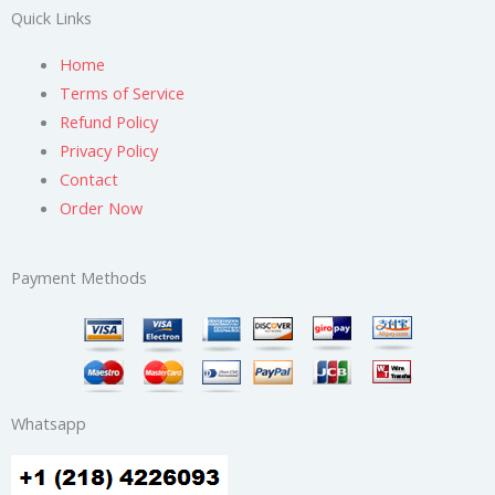
Quick Links
Home
Terms of Service
Refund Policy
Privacy Policy
Contact
Order Now
Payment Methods
Whatsapp