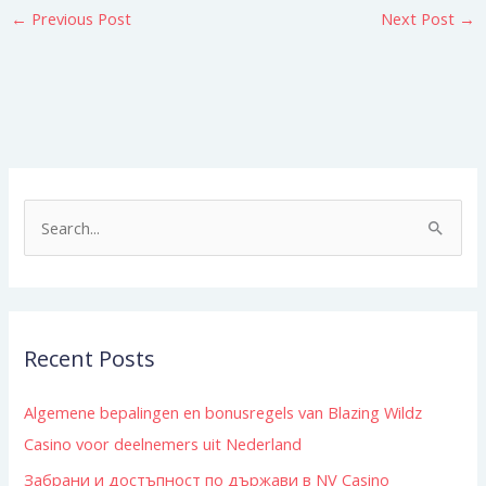
←
Previous Post
Next Post
→
S
e
a
r
Recent Posts
c
h
Algemene bepalingen en bonusregels van Blazing Wildz
f
Casino voor deelnemers uit Nederland
o
Забрани и достъпност по държави в NV Casino
r