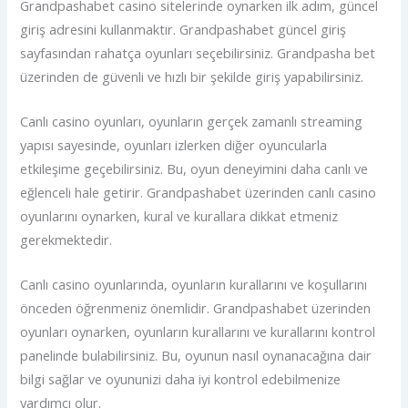
Grandpashabet casino sitelerinde oynarken ilk adım, güncel
giriş adresini kullanmaktır. Grandpashabet güncel giriş
sayfasından rahatça oyunları seçebilirsiniz. Grandpasha bet
üzerinden de güvenli ve hızlı bir şekilde giriş yapabilirsiniz.
Canlı casino oyunları, oyunların gerçek zamanlı streaming
yapısı sayesinde, oyunları izlerken diğer oyuncularla
etkileşime geçebilirsiniz. Bu, oyun deneyimini daha canlı ve
eğlenceli hale getirir. Grandpashabet üzerinden canlı casino
oyunlarını oynarken, kural ve kurallara dikkat etmeniz
gerekmektedir.
Canlı casino oyunlarında, oyunların kurallarını ve koşullarını
önceden öğrenmeniz önemlidir. Grandpashabet üzerinden
oyunları oynarken, oyunların kurallarını ve kurallarını kontrol
panelinde bulabilirsiniz. Bu, oyunun nasıl oynanacağına dair
bilgi sağlar ve oyununizi daha iyi kontrol edebilmenize
yardımcı olur.