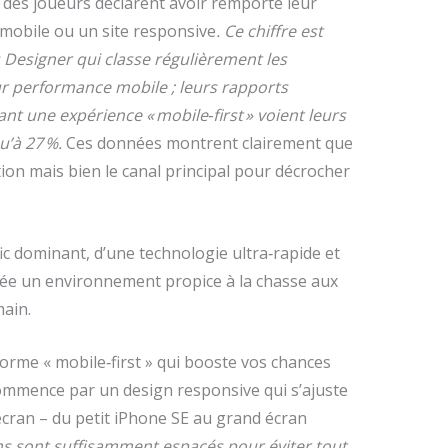
% des joueurs déclarent avoir remporté leur
 mobile ou un site responsive
. Ce chiffre est
 Designer qui classe régulièrement les
ur performance mobile ; leurs rapports
nt une expérience « mobile‑first » voient leurs
’à 27 %.
Ces données montrent clairement que
tion mais bien le canal principal pour décrocher
ic dominant, d’une technologie ultra‑rapide et
rée un environnement propice à la chasse aux
ain.
forme « mobile‑first » qui booste vos chances
commence par un design responsive qui s’ajuste
cran – du petit iPhone SE au grand écran
ns sont suffisamment espacés pour éviter tout