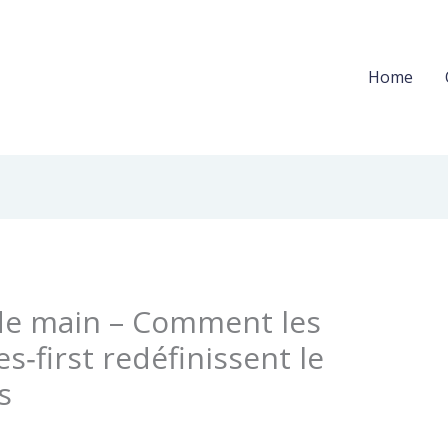
Home
 de main – Comment les
‑first redéfinissent le
s