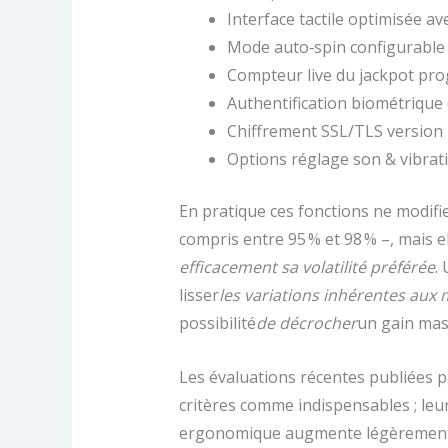
Interface tactile optimisée a
Mode auto‑spin configurable 
Compteur live du jackpot prog
Authentification biométrique 
Chiffrement SSL/TLS version
Options réglage son & vibrat
En pratique ces fonctions ne modifie
compris entre 95 % et 98 % –, mais 
efficacement sa volatilité préférée
.
lisser
les variations inhérentes aux 
possibilité
de décrocher
un gain mass
Les évaluations récentes publiées p
critères comme indispensables ; le
ergonomique augmente légèremen