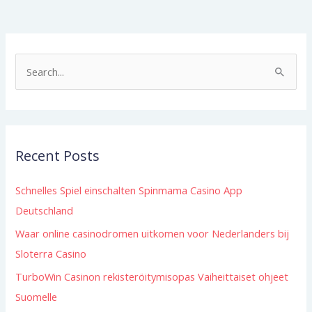
S
e
a
r
Recent Posts
c
h
Schnelles Spiel einschalten Spinmama Casino App
f
Deutschland
o
Waar online casinodromen uitkomen voor Nederlanders bij
r
Sloterra Casino
:
TurboWin Casinon rekisteröitymisopas Vaiheittaiset ohjeet
Suomelle