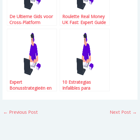
De Ultieme Gids voor
Roulette Real Money
Cross‑Platform
UK Fast: Expert Guide
Gaming: Live Dealer
for Players
Ervaringen op SkyHills
Casino
Expert
10 Estrategias
Bonusstrategieën en
Infalibles para
Veilige Betalingen bij
Dominar la Ruleta
Igo Bet Casino
Relámpago en Kinbet
Casino
←
Previous Post
Next Post
→