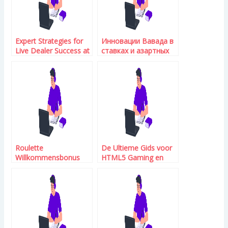
Expert Strategies for
Инновации Вавада в
Live Dealer Success at
ставках и азартных
Malina
играх 2026
Roulette
De Ultieme Gids voor
Willkommensbonus
HTML5 Gaming en
Online: Alles, was Sie
Gratis Spins bij
wissen müssen
Kokobet Casino