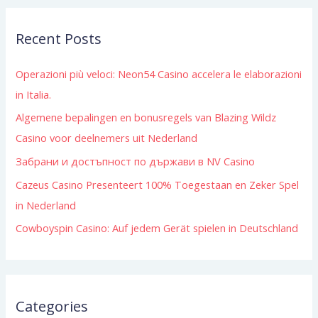
r
Recent Posts
c
h
Operazioni più veloci: Neon54 Casino accelera le elaborazioni
f
in Italia.
o
Algemene bepalingen en bonusregels van Blazing Wildz
r
Casino voor deelnemers uit Nederland
:
Забрани и достъпност по държави в NV Casino
Cazeus Casino Presenteert 100% Toegestaan en Zeker Spel
in Nederland
Cowboyspin Casino: Auf jedem Gerät spielen in Deutschland
Categories