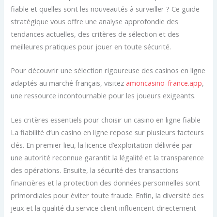
fiable et quelles sont les nouveautés à surveiller ? Ce guide
stratégique vous offre une analyse approfondie des
tendances actuelles, des critères de sélection et des
meilleures pratiques pour jouer en toute sécurité.
Pour découvrir une sélection rigoureuse des casinos en ligne
adaptés au marché français, visitez
amoncasino-france.app
,
une ressource incontournable pour les joueurs exigeants.
Les critères essentiels pour choisir un casino en ligne fiable
La fiabilité d’un casino en ligne repose sur plusieurs facteurs
clés. En premier lieu, la licence d’exploitation délivrée par
une autorité reconnue garantit la légalité et la transparence
des opérations. Ensuite, la sécurité des transactions
financières et la protection des données personnelles sont
primordiales pour éviter toute fraude. Enfin, la diversité des
jeux et la qualité du service client influencent directement