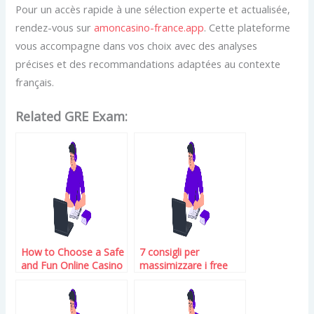
Pour un accès rapide à une sélection experte et actualisée,
rendez-vous sur
amoncasino-france.app
. Cette plateforme
vous accompagne dans vos choix avec des analyses
précises et des recommandations adaptées au contexte
français.
Related GRE Exam:
How to Choose a Safe
7 consigli per
and Fun Online Casino
massimizzare i free
– Expert FAQ
spins in modalità
demo nei migliori
casinò non AAMS su