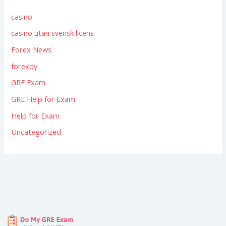
casino
casino utan svensk licens
Forex News
forexby
GRE Exam
GRE Help for Exam
Help for Exam
Uncategorized