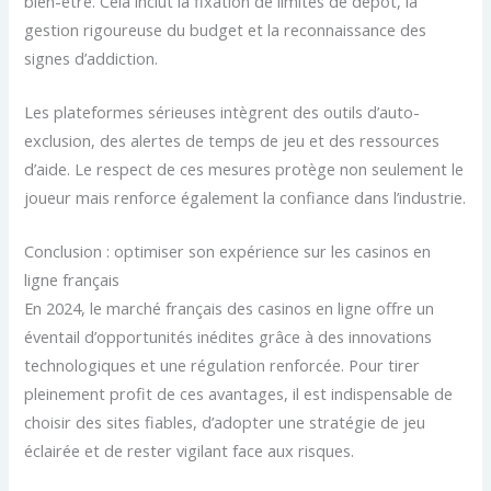
bien-être. Cela inclut la fixation de limites de dépôt, la
gestion rigoureuse du budget et la reconnaissance des
signes d’addiction.
Les plateformes sérieuses intègrent des outils d’auto-
exclusion, des alertes de temps de jeu et des ressources
d’aide. Le respect de ces mesures protège non seulement le
joueur mais renforce également la confiance dans l’industrie.
Conclusion : optimiser son expérience sur les casinos en
ligne français
En 2024, le marché français des casinos en ligne offre un
éventail d’opportunités inédites grâce à des innovations
technologiques et une régulation renforcée. Pour tirer
pleinement profit de ces avantages, il est indispensable de
choisir des sites fiables, d’adopter une stratégie de jeu
éclairée et de rester vigilant face aux risques.