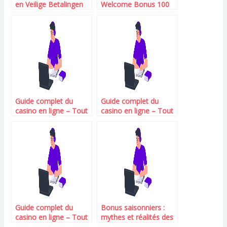
en Veilige Betalingen
Welcome Bonus 100
bij VIP Zino Casino
Percent Up to AU$150
and Free Spins
Guide complet du
Guide complet du
casino en ligne – Tout
casino en ligne – Tout
ce que vous devez
ce que vous devez
savoir
savoir en 2024
Guide complet du
Bonus saisonniers :
casino en ligne – Tout
mythes et réalités des
ce que vous devez
offres de Noël,