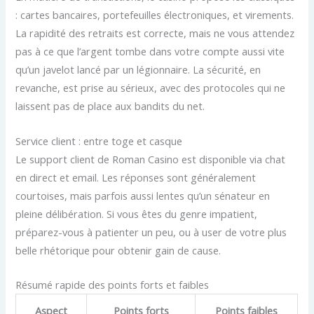
: cartes bancaires, portefeuilles électroniques, et virements.
La rapidité des retraits est correcte, mais ne vous attendez
pas à ce que l’argent tombe dans votre compte aussi vite
qu’un javelot lancé par un légionnaire. La sécurité, en
revanche, est prise au sérieux, avec des protocoles qui ne
laissent pas de place aux bandits du net.
Service client : entre toge et casque
Le support client de Roman Casino est disponible via chat
en direct et email. Les réponses sont généralement
courtoises, mais parfois aussi lentes qu’un sénateur en
pleine délibération. Si vous êtes du genre impatient,
préparez-vous à patienter un peu, ou à user de votre plus
belle rhétorique pour obtenir gain de cause.
Résumé rapide des points forts et faibles
Aspect
Points forts
Points faibles