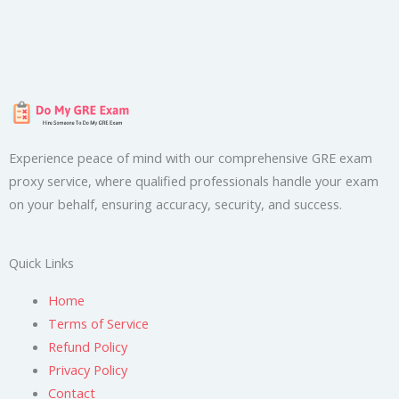
Experience peace of mind with our comprehensive GRE exam
proxy service, where qualified professionals handle your exam
on your behalf, ensuring accuracy, security, and success.
Quick Links
Home
Terms of Service
Refund Policy
Privacy Policy
Contact