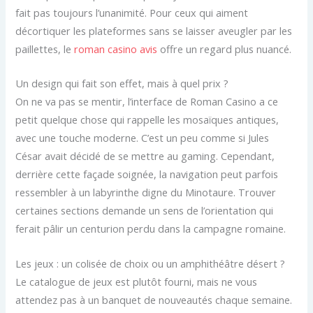
fait pas toujours l’unanimité. Pour ceux qui aiment
décortiquer les plateformes sans se laisser aveugler par les
paillettes, le
roman casino avis
offre un regard plus nuancé.
Un design qui fait son effet, mais à quel prix ?
On ne va pas se mentir, l’interface de Roman Casino a ce
petit quelque chose qui rappelle les mosaïques antiques,
avec une touche moderne. C’est un peu comme si Jules
César avait décidé de se mettre au gaming. Cependant,
derrière cette façade soignée, la navigation peut parfois
ressembler à un labyrinthe digne du Minotaure. Trouver
certaines sections demande un sens de l’orientation qui
ferait pâlir un centurion perdu dans la campagne romaine.
Les jeux : un colisée de choix ou un amphithéâtre désert ?
Le catalogue de jeux est plutôt fourni, mais ne vous
attendez pas à un banquet de nouveautés chaque semaine.