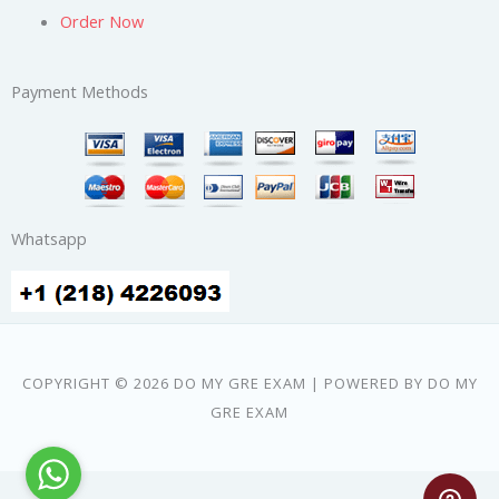
Order Now
Payment Methods
Whatsapp
COPYRIGHT © 2026 DO MY GRE EXAM | POWERED BY DO MY
GRE EXAM