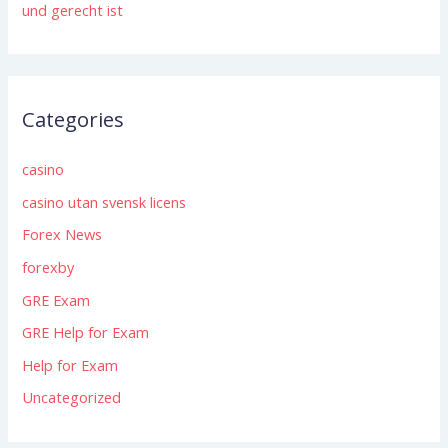
und gerecht ist
Categories
casino
casino utan svensk licens
Forex News
forexby
GRE Exam
GRE Help for Exam
Help for Exam
Uncategorized