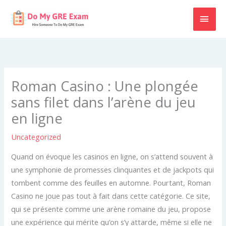
Skip
MAI
to
content
MEN
Roman Casino : Une plongée
sans filet dans l’arène du jeu
en ligne
Uncategorized
Quand on évoque les casinos en ligne, on s’attend souvent à
une symphonie de promesses clinquantes et de jackpots qui
tombent comme des feuilles en automne. Pourtant, Roman
Casino ne joue pas tout à fait dans cette catégorie. Ce site,
qui se présente comme une arène romaine du jeu, propose
une expérience qui mérite qu’on s’y attarde, même si elle ne