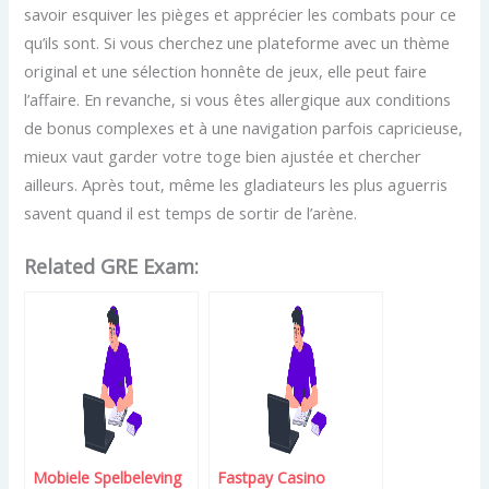
savoir esquiver les pièges et apprécier les combats pour ce
qu’ils sont. Si vous cherchez une plateforme avec un thème
original et une sélection honnête de jeux, elle peut faire
l’affaire. En revanche, si vous êtes allergique aux conditions
de bonus complexes et à une navigation parfois capricieuse,
mieux vaut garder votre toge bien ajustée et chercher
ailleurs. Après tout, même les gladiateurs les plus aguerris
savent quand il est temps de sortir de l’arène.
Related GRE Exam:
Mobiele Spelbeleving
Fastpay Casino