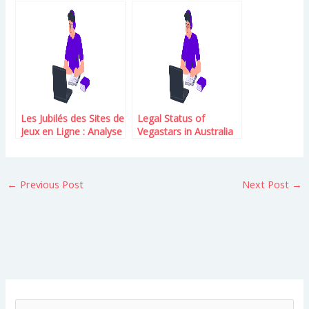
savoir
d’Halloween et de la
Saint‑Valentin dans les
casinos en ligne
Les Jubilés des Sites de
Legal Status of
Jeux en Ligne : Analyse
Vegastars in Australia
Pointue des Offres
Laws and Regulations
Saisonnières
Explained
←
Previous Post
Next Post
→