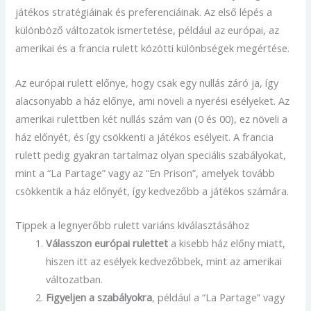
játékos stratégiáinak és preferenciáinak. Az első lépés a
különböző változatok ismertetése, például az európai, az
amerikai és a francia rulett közötti különbségek megértése.
Az európai rulett előnye, hogy csak egy nullás záró ja, így
alacsonyabb a ház előnye, ami növeli a nyerési esélyeket. Az
amerikai rulettben két nullás szám van (0 és 00), ez növeli a
ház előnyét, és így csökkenti a játékos esélyeit. A francia
rulett pedig gyakran tartalmaz olyan speciális szabályokat,
mint a “La Partage” vagy az “En Prison”, amelyek tovább
csökkentik a ház előnyét, így kedvezőbb a játékos számára.
Tippek a legnyerőbb rulett variáns kiválasztásához
Válasszon európai rulettet
a kisebb ház előny miatt,
hiszen itt az esélyek kedvezőbbek, mint az amerikai
változatban.
Figyeljen a szabályokra
, például a “La Partage” vagy