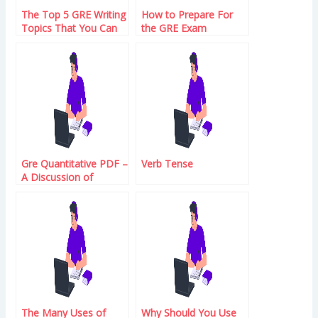
The Top 5 GRE Writing
How to Prepare For
Topics That You Can
the GRE Exam
Use For Your GRE
Writing
Gre Quantitative PDF –
Verb Tense
A Discussion of
Graphs
The Many Uses of
Why Should You Use