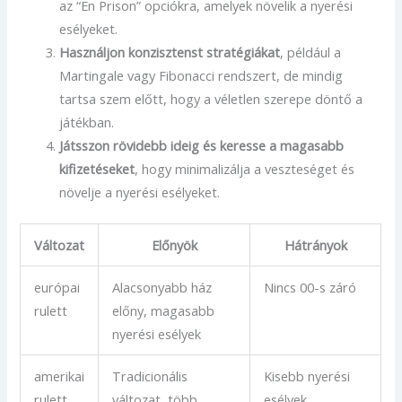
az “En Prison” opciókra, amelyek növelik a nyerési
esélyeket.
Használjon konzisztenst stratégiákat
, például a
Martingale vagy Fibonacci rendszert, de mindig
tartsa szem előtt, hogy a véletlen szerepe döntő a
játékban.
Játsszon rövidebb ideig és keresse a magasabb
kifizetéseket
, hogy minimalizálja a veszteséget és
növelje a nyerési esélyeket.
Változat
Előnyök
Hátrányok
európai
Alacsonyabb ház
Nincs 00-s záró
rulett
előny, magasabb
nyerési esélyek
amerikai
Tradicionális
Kisebb nyerési
rulett
változat, több
esélyek,