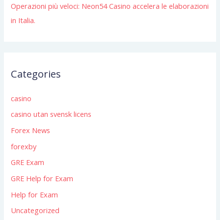
Operazioni più veloci: Neon54 Casino accelera le elaborazioni
in Italia.
Categories
casino
casino utan svensk licens
Forex News
forexby
GRE Exam
GRE Help for Exam
Help for Exam
Uncategorized