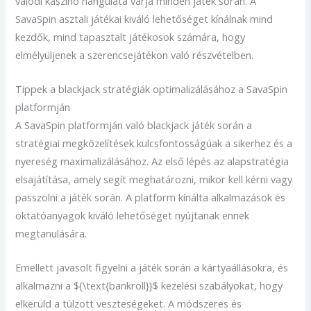
valódi kaszinó hangulata várja minden játék során. A
SavaSpin asztali játékai kiváló lehetőséget kínálnak mind
kezdők, mind tapasztalt játékosok számára, hogy
elmélyüljenek a szerencsejátékon való részvételben.
Tippek a blackjack stratégiák optimalizálásához a SavaSpin
platformján
A SavaSpin platformján való blackjack játék során a
stratégiai megközelítések kulcsfontosságúak a sikerhez és a
nyereség maximalizálásához. Az első lépés az alapstratégia
elsajátítása, amely segít meghatározni, mikor kell kérni vagy
passzolni a játék során. A platform kínálta alkalmazások és
oktatóanyagok kiváló lehetőséget nyújtanak ennek
megtanulására.
Emellett javasolt figyelni a játék során a kártyaállásokra, és
alkalmazni a ${\text{bankroll}}$ kezelési szabályokat, hogy
elkerüld a túlzott veszteségeket. A módszeres és