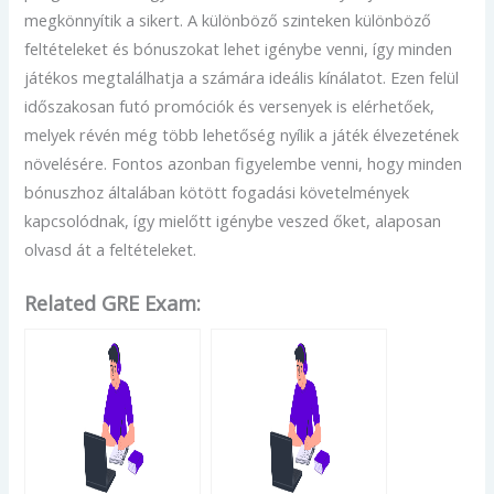
megkönnyítik a sikert. A különböző szinteken különböző
feltételeket és bónuszokat lehet igénybe venni, így minden
játékos megtalálhatja a számára ideális kínálatot. Ezen felül
időszakosan futó promóciók és versenyek is elérhetőek,
melyek révén még több lehetőség nyílik a játék élvezetének
növelésére. Fontos azonban figyelembe venni, hogy minden
bónuszhoz általában kötött fogadási követelmények
kapcsolódnak, így mielőtt igénybe veszed őket, alaposan
olvasd át a feltételeket.
Related GRE Exam: