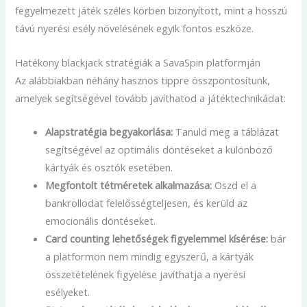
fegyelmezett játék széles körben bizonyított, mint a hosszú
távú nyerési esély növelésének egyik fontos eszköze.
Hatékony blackjack stratégiák a SavaSpin platformján
Az alábbiakban néhány hasznos tippre összpontosítunk,
amelyek segítségével tovább javíthatod a játéktechnikádat:
Alapstratégia begyakorlása:
Tanuld meg a táblázat
segítségével az optimális döntéseket a különböző
kártyák és osztók esetében.
Megfontolt tétméretek alkalmazása:
Oszd el a
bankrollodat felelősségteljesen, és kerüld az
emocionális döntéseket.
Card counting lehetőségek figyelemmel kísérése:
bár
a platformon nem mindig egyszerű, a kártyák
összetételének figyelése javíthatja a nyerési
esélyeket.