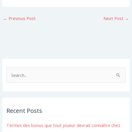
przewodnik dla graczy
Przewodnik po
Nowoczesnej
Platformie iGaming
←
Previous Post
Next Post
→
S
e
a
r
Recent Posts
c
h
Termes des bonus que tout joueur devrait connaître chez
f