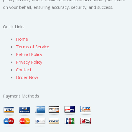
on your behalf, ensuring accuracy, security, and success.
Quick Links
Home
Terms of Service
Refund Policy
Privacy Policy
Contact
Order Now
Payment Methods