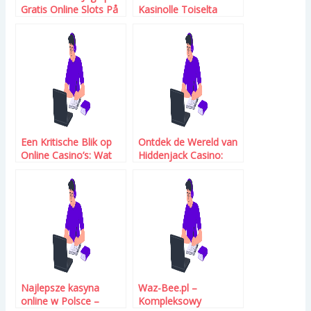
Gratis Online Slots På
Kasinolle Toiselta
Nettet
Omalta Pankkitililtä
Een Kritische Blik op
Ontdek de Wereld van
Online Casino’s: Wat
Hiddenjack Casino:
Maakt Q Bet Casino
Jouw Ultieme Gids
Anders?
Najlepsze kasyna
Waz-Bee.pl –
online w Polsce –
Kompleksowy