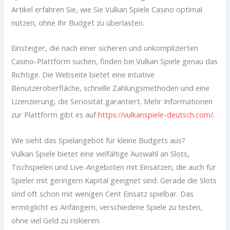
Artikel erfahren Sie, wie Sie Vulkan Spiele Casino optimal
nutzen, ohne Ihr Budget zu überlasten.
Einsteiger, die nach einer sicheren und unkomplizierten
Casino-Plattform suchen, finden bei Vulkan Spiele genau das
Richtige. Die Webseite bietet eine intuitive
Benutzeroberfläche, schnelle Zahlungsmethoden und eine
Lizenzierung, die Seriosität garantiert. Mehr Informationen
zur Plattform gibt es auf
https://vulkanspiele-deutsch.com/
.
Wie sieht das Spielangebot für kleine Budgets aus?
Vulkan Spiele bietet eine vielfältige Auswahl an Slots,
Tischspielen und Live-Angeboten mit Einsätzen, die auch für
Spieler mit geringem Kapital geeignet sind. Gerade die Slots
sind oft schon mit wenigen Cent Einsatz spielbar. Das
ermöglicht es Anfängern, verschiedene Spiele zu testen,
ohne viel Geld zu riskieren.