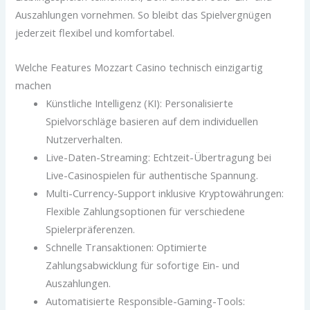
Auszahlungen vornehmen. So bleibt das Spielvergnügen
jederzeit flexibel und komfortabel.
Welche Features Mozzart Casino technisch einzigartig
machen
Künstliche Intelligenz (KI): Personalisierte
Spielvorschläge basieren auf dem individuellen
Nutzerverhalten.
Live-Daten-Streaming: Echtzeit-Übertragung bei
Live-Casinospielen für authentische Spannung.
Multi-Currency-Support inklusive Kryptowährungen:
Flexible Zahlungsoptionen für verschiedene
Spielerpräferenzen.
Schnelle Transaktionen: Optimierte
Zahlungsabwicklung für sofortige Ein- und
Auszahlungen.
Automatisierte Responsible-Gaming-Tools: