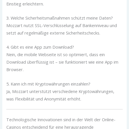
Einstieg erleichtern.
3. Welche Sicherheitsmaßnahmen schützt meine Daten?
Mozzart nutzt SSL-Verschlüsselung auf Bankenniveau und
setzt auf regelmäßige externe Sicherheitschecks.
4. Gibt es eine App zum Download?
Nein, die mobile Webseite ist so optimiert, dass ein
Download überflüssig ist – sie funktioniert wie eine App im
Browser.
5. Kann ich mit Kryptowährungen einzahlen?
Ja, Mozzart unterstützt verschiedene Kryptowährungen,
was Flexibilität und Anonymität erhöht.
Technologische Innovationen sind in der Welt der Online-
Casinos entscheidend für eine herausragende