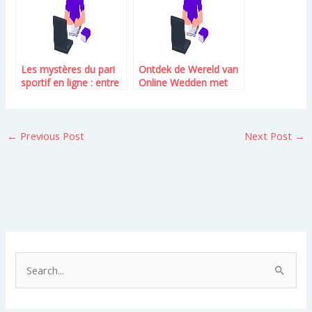
Les mystères du pari
Ontdek de Wereld van
sportif en ligne : entre
Online Wedden met
passion et désillusion
Monixbet
←
Previous Post
Next Post
→
S
e