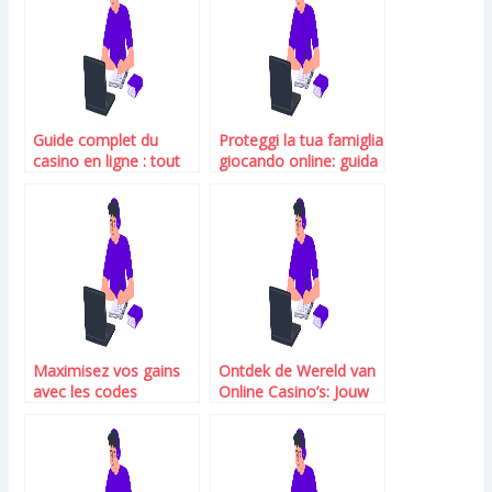
Guide complet du
Proteggi la tua famiglia
casino en ligne : tout
giocando online: guida
ce que vous devez
pratica per un
savoir en 2024
divertimento sicuro
Maximisez vos gains
Ontdek de Wereld van
avec les codes
Online Casino’s: Jouw
promotionnels des
Gids voor Succesvol
casinos en ligne
Spelen