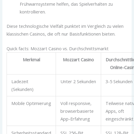
Frühwarnsysteme helfen, das Spielverhalten zu
kontrollieren.
Diese technologische Vielfalt punktet im Vergleich zu vielen
klassischen Casinos, die oft nur Basisfunktionen bieten.
Quick facts: Mozzart Casino vs. Durchschnittsmarkt
Merkmal
Mozzart Casino
Durchschnittli
Online-Casi
Ladezeit
Unter 2 Sekunden
3-5 Sekunden
(Sekunden)
Mobile Optimierung
Voll responsive,
Teilweise nati
browserbasierte
Apps, oft
App-Erfahrung
eingeschränkt
Sicherheitsstandard
SSL 256-Bit,
SSL 128-Bit,