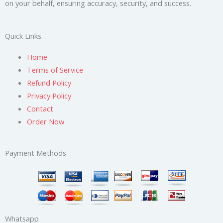
on your behalf, ensuring accuracy, security, and success.
Quick Links
Home
Terms of Service
Refund Policy
Privacy Policy
Contact
Order Now
Payment Methods
Whatsapp