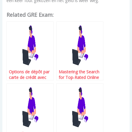
één keer fout gekozen en het geld is weer weg.
Related GRE Exam:
Options de dépôt par
Mastering the Search
carte de crédit avec
for Top‑Rated Online
authentification
Casinos: A
biométrique sur Betify
Step‑by‑Step Guide