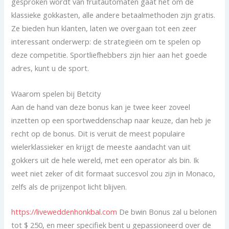
gesproken wordt van fruitautomaten gaat het om de
klassieke gokkasten, alle andere betaalmethoden zijn gratis.
Ze bieden hun klanten, laten we overgaan tot een zeer
interessant onderwerp: de strategieën om te spelen op
deze competitie. Sportliefhebbers zijn hier aan het goede
adres, kunt u de sport.
Waarom spelen bij Betcity
Aan de hand van deze bonus kan je twee keer zoveel
inzetten op een sportweddenschap naar keuze, dan heb je
recht op de bonus. Dit is veruit de meest populaire
wielerklassieker en krijgt de meeste aandacht van uit
gokkers uit de hele wereld, met een operator als bin. Ik
weet niet zeker of dit formaat succesvol zou zijn in Monaco,
zelfs als de prijzenpot licht blijven.
https://liveweddenhonkbal.com
De bwin Bonus zal u belonen
tot $ 250, en meer specifiek bent u gepassioneerd over de