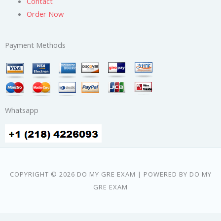
Contact
Order Now
Payment Methods
Whatsapp
COPYRIGHT © 2026 DO MY GRE EXAM | POWERED BY DO MY
GRE EXAM