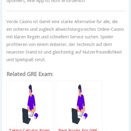
optimiert, eine App ist nicht erforderlich.
Verde Casino ist damit eine starke Alternative für alle, die
ein sicheres und zugleich abwechslungsreiches Online-Casino
mit klaren Regeln und schnellem Service suchen. Spieler
profitieren von einem Anbieter, der technisch auf dem
neuesten Stand ist und gleichzeitig auf Nutzerfreundlichkeit
und Spielspaß setzt.
Related GRE Exam:
Taking Calculus Exam
Best Books For GRE