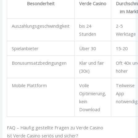
Besonderheit
Verde Casino
Durchschni
im Mark
Auszahlungsgeschwindigkeit
bis 24
2-5
Stunden
Werktage
Spielanbieter
Über 30
15-20
Bonusumsatzbedingungen
Klar und fair
Oft 40x un
(30x)
höher
Mobile Plattform
Volle
Teilweise
Optimierung,
App
kein
notwendig
Download
FAQ – Häufig gestellte Fragen zu Verde Casino
Ist Verde Casino seriös und sicher?