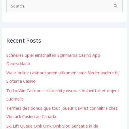
S
e
a
r
Recent Posts
c
h
Schnelles Spiel einschalten Spinmama Casino App
f
Deutschland
o
Waar online casinodromen uitkomen voor Nederlanders bij
r
Sloterra Casino
:
TurboWin Casinon rekisteröitymisopas Vaiheittaiset ohjeet
Suomelle
Termes des bonus que tout joueur devrait connaître chez
VipLuck Casino au Canada
Ski Lift Queue Oink Oink Oink Slot: Sensatie in de