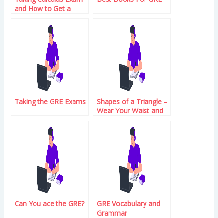
and How to Get a
Good Score
Taking the GRE Exams
Shapes of a Triangle –
Wear Your Waist and
Legs in a Triangle
Can You ace the GRE?
GRE Vocabulary and
Grammar