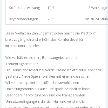
Sofortüberweisung
10 €
1-2 Werktage
Kryptowährungen
20 €
bis zu 24 Stu
Diese Vielfalt an Zahlungsmethoden macht die Plattform
breit zugänglich und erhöht das Komfortlevel für
internationale Spieler.
Wie verhält es sich mit Bonusangeboten und
Treueprogrammen?
Die Bonuslandschaft bei Verde Casino ist attraktiv, aber fair
gestaltet. Neue Spieler werden mit einem klassischen
Willkommenspaket begrüßt, das sowohl einen
Einzahlungsbonus als auch Freispiele beinhalten kann.
Besonders hervorzuheben sind die transparenten
Umsatzbedingungen, die sich klar und verständlich
darstellen. Zusätzlich bietet das Casino ein ausgefeiltes VIP-